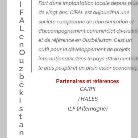
I
Fort d’une implantation locale depuis plu
F
de vingt ans, CIFAL est aujourd’hui une
A
société européenne de représentation et
L
d’accompagnement commercial diversifié
e
et de référence en Ouzbékistan. C’est un
n
outil pour le développement de projets
O
internationaux dans le pays d’Asie central
u
z
le plus peuplé et en plein essor économiq
b
Partenaires et références
é
CARPI
k
THALES
i
s
ILF (Allemagne)
t
a
n